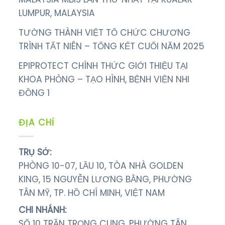
LUMPUR, MALAYSIA
TƯỜNG THÀNH VIỆT TỔ CHỨC CHƯƠNG
TRÌNH TẤT NIÊN – TỔNG KẾT CUỐI NĂM 2025
EPIPROTECT CHÍNH THỨC GIỚI THIỆU TẠI
KHOA PHỎNG – TẠO HÌNH, BỆNH VIỆN NHI
ĐỒNG 1
ĐỊA CHỈ
TRỤ SỞ:
PHÒNG 10-07, LẦU 10, TÒA NHÀ GOLDEN
KING, 15 NGUYỄN LƯƠNG BẰNG, PHƯỜNG
TÂN MỸ, TP. HỒ CHÍ MINH, VIỆT NAM
CHI NHÁNH:
SỐ 10 TRẦN TRỌNG CUNG, PHƯỜNG TÂN