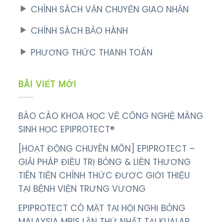
CHÍNH SÁCH VẬN CHUYỂN GIAO NHẬN
CHÍNH SÁCH BẢO HÀNH
PHƯƠNG THỨC THANH TOÁN
BÀI VIẾT MỚI
BÁO CÁO KHOA HỌC VỀ CÔNG NGHỆ MÀNG
SINH HỌC EPIPROTECT®
[HOẠT ĐỘNG CHUYÊN MÔN] EPIPROTECT –
GIẢI PHÁP ĐIỀU TRỊ BỎNG & LIỀN THƯƠNG
TIÊN TIẾN CHÍNH THỨC ĐƯỢC GIỚI THIỆU
TẠI BỆNH VIỆN TRƯNG VƯƠNG
EPIPROTECT CÓ MẶT TẠI HỘI NGHỊ BỎNG
MALAYSIA MBIS LẦN THỨ NHẤT TẠI KUALAR