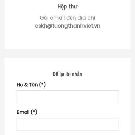
Hộp thư
Gửi email đến địa chỉ
cskh@tuongthanhviet.vn
Để lại lời nhắn
Họ & Tên (*)
Email (*)