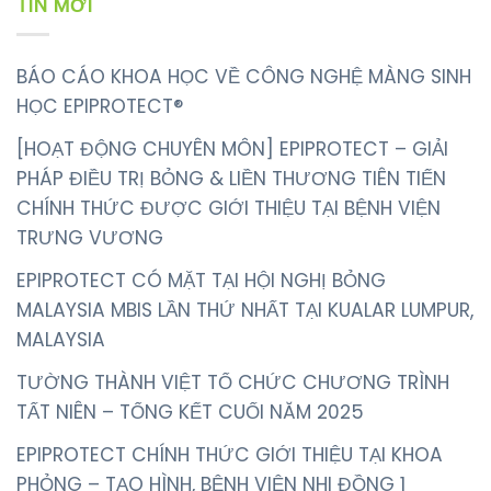
TIN MỚI
BÁO CÁO KHOA HỌC VỀ CÔNG NGHỆ MÀNG SINH
HỌC EPIPROTECT®
[HOẠT ĐỘNG CHUYÊN MÔN] EPIPROTECT – GIẢI
PHÁP ĐIỀU TRỊ BỎNG & LIỀN THƯƠNG TIÊN TIẾN
CHÍNH THỨC ĐƯỢC GIỚI THIỆU TẠI BỆNH VIỆN
TRƯNG VƯƠNG
EPIPROTECT CÓ MẶT TẠI HỘI NGHỊ BỎNG
MALAYSIA MBIS LẦN THỨ NHẤT TẠI KUALAR LUMPUR,
MALAYSIA
TƯỜNG THÀNH VIỆT TỔ CHỨC CHƯƠNG TRÌNH
TẤT NIÊN – TỔNG KẾT CUỐI NĂM 2025
EPIPROTECT CHÍNH THỨC GIỚI THIỆU TẠI KHOA
PHỎNG – TẠO HÌNH, BỆNH VIỆN NHI ĐỒNG 1