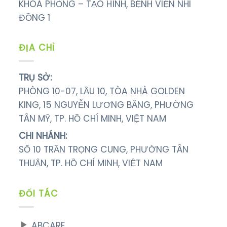
KHOA PHỎNG – TẠO HÌNH, BỆNH VIỆN NHI
ĐỒNG 1
ĐỊA CHỈ
TRỤ SỞ:
PHÒNG 10-07, LẦU 10, TÒA NHÀ GOLDEN
KING, 15 NGUYỄN LƯƠNG BẰNG, PHƯỜNG
TÂN MỸ, TP. HỒ CHÍ MINH, VIỆT NAM
CHI NHÁNH:
SỐ 10 TRẦN TRỌNG CUNG, PHƯỜNG TÂN
THUẬN, TP. HỒ CHÍ MINH, VIỆT NAM
ĐỐI TÁC
ABCARE