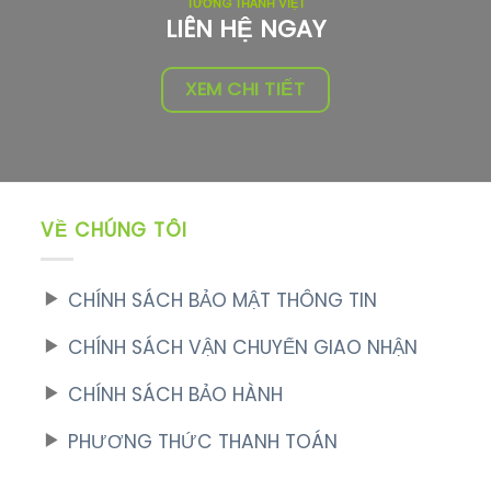
TƯỜNG THÀNH VIỆT
LIÊN HỆ NGAY
XEM CHI TIẾT
VỀ CHÚNG TÔI
CHÍNH SÁCH BẢO MẬT THÔNG TIN
CHÍNH SÁCH VẬN CHUYỂN GIAO NHẬN
CHÍNH SÁCH BẢO HÀNH
PHƯƠNG THỨC THANH TOÁN