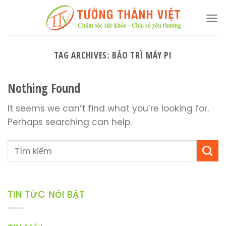
Skip
to
content
TAG ARCHIVES:
BẢO TRÌ MÁY PI
Nothing Found
It seems we can’t find what you’re looking for.
Perhaps searching can help.
TIN TỨC NỔI BẬT