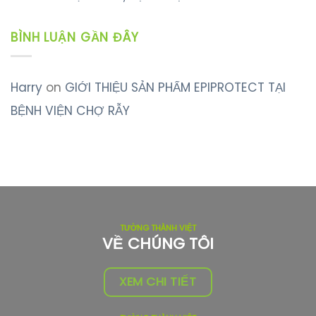
BÌNH LUẬN GẦN ĐÂY
Harry
on
GIỚI THIỆU SẢN PHẨM EPIPROTECT TẠI
BỆNH VIỆN CHỢ RẪY
TƯỜNG THÀNH VIỆT
VỀ CHÚNG TÔI
XEM CHI TIẾT