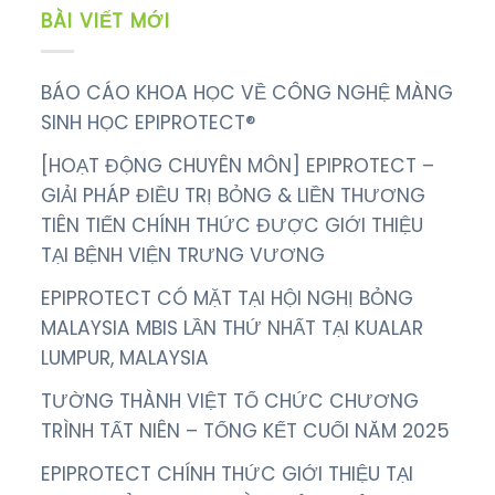
BÀI VIẾT MỚI
BÁO CÁO KHOA HỌC VỀ CÔNG NGHỆ MÀNG
SINH HỌC EPIPROTECT®
[HOẠT ĐỘNG CHUYÊN MÔN] EPIPROTECT –
GIẢI PHÁP ĐIỀU TRỊ BỎNG & LIỀN THƯƠNG
TIÊN TIẾN CHÍNH THỨC ĐƯỢC GIỚI THIỆU
TẠI BỆNH VIỆN TRƯNG VƯƠNG
EPIPROTECT CÓ MẶT TẠI HỘI NGHỊ BỎNG
MALAYSIA MBIS LẦN THỨ NHẤT TẠI KUALAR
LUMPUR, MALAYSIA
TƯỜNG THÀNH VIỆT TỔ CHỨC CHƯƠNG
TRÌNH TẤT NIÊN – TỔNG KẾT CUỐI NĂM 2025
EPIPROTECT CHÍNH THỨC GIỚI THIỆU TẠI