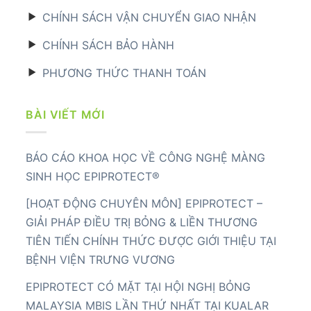
CHÍNH SÁCH VẬN CHUYỂN GIAO NHẬN
CHÍNH SÁCH BẢO HÀNH
PHƯƠNG THỨC THANH TOÁN
BÀI VIẾT MỚI
BÁO CÁO KHOA HỌC VỀ CÔNG NGHỆ MÀNG
SINH HỌC EPIPROTECT®
[HOẠT ĐỘNG CHUYÊN MÔN] EPIPROTECT –
GIẢI PHÁP ĐIỀU TRỊ BỎNG & LIỀN THƯƠNG
TIÊN TIẾN CHÍNH THỨC ĐƯỢC GIỚI THIỆU TẠI
BỆNH VIỆN TRƯNG VƯƠNG
EPIPROTECT CÓ MẶT TẠI HỘI NGHỊ BỎNG
MALAYSIA MBIS LẦN THỨ NHẤT TẠI KUALAR