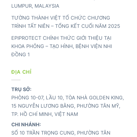
LUMPUR, MALAYSIA
TƯỜNG THÀNH VIỆT TỔ CHỨC CHƯƠNG
TRÌNH TẤT NIÊN – TỔNG KẾT CUỐI NĂM 2025
EPIPROTECT CHÍNH THỨC GIỚI THIỆU TẠI
KHOA PHỎNG – TẠO HÌNH, BỆNH VIỆN NHI
ĐỒNG 1
ĐỊA CHỈ
TRỤ SỞ:
PHÒNG 10-07, LẦU 10, TÒA NHÀ GOLDEN KING,
15 NGUYỄN LƯƠNG BẰNG, PHƯỜNG TÂN MỸ,
TP. HỒ CHÍ MINH, VIỆT NAM
CHI NHÁNH:
SỐ 10 TRẦN TRỌNG CUNG, PHƯỜNG TÂN