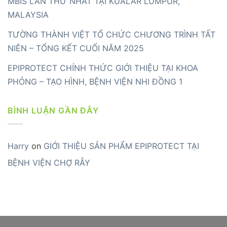
MBIS LẦN THỨ NHẤT TẠI KUALAR LUMPUR,
MALAYSIA
TƯỜNG THÀNH VIỆT TỔ CHỨC CHƯƠNG TRÌNH TẤT
NIÊN – TỔNG KẾT CUỐI NĂM 2025
EPIPROTECT CHÍNH THỨC GIỚI THIỆU TẠI KHOA
PHỎNG – TẠO HÌNH, BỆNH VIỆN NHI ĐỒNG 1
BÌNH LUẬN GẦN ĐÂY
Harry
on
GIỚI THIỆU SẢN PHẨM EPIPROTECT TẠI
BỆNH VIỆN CHỢ RẪY